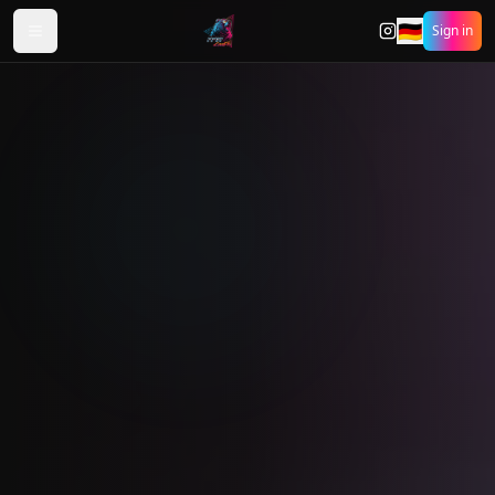
🇩🇪
Sign in