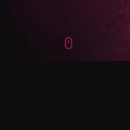
WARUM
FPW?
Simon und Niels Strassmann - zwei Brüder, die
ihre Leidenschaft, Menschen zu bewegen, zum