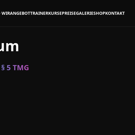
 WIR
ANGEBOT
TRAINER
KURSE
PREISE
GALERIE
SHOP
KONTAKT
sum
§ 5 TMG