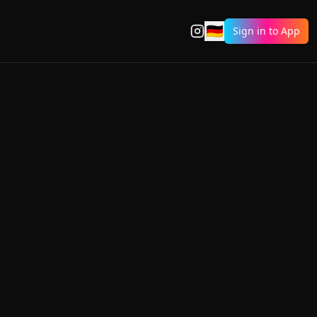
🇩🇪
Sign in to App