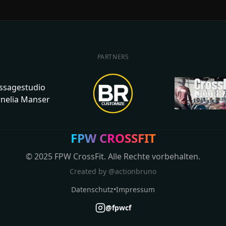
PARTNERS
FPW CROSSFIT
© 2025 FPW CrossFit. Alle Rechte vorbehalten.
Created by
@actionbruno
Datenschutz
•
Impressum
@fpwcf